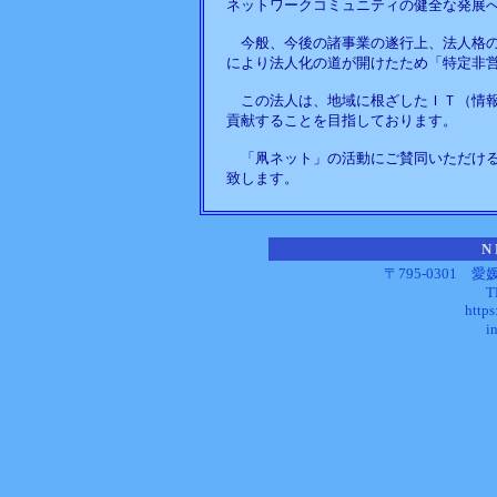
ネットワークコミュニティの健全な発展
今般、今後の諸事業の遂行上、法人格の
により法人化の道が開けたため「特定非
この法人は、地域に根ざしたＩＴ（情報
貢献することを目指しております。
「凧ネット」の活動にご賛同いただける
致します。
N
〒795-0301
T
https
i