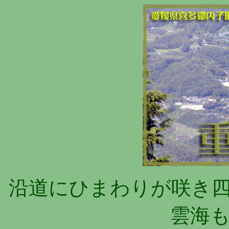
沿道にひまわりが咲き
雲海