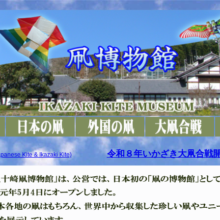
令和８年いかざき大凧合戦
panese Kite & Ikazaki Kite)